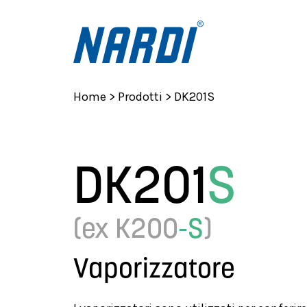
Home
>
Prodotti
>
DK201S
DK201
S
(ex K200
-S
)
Vaporizzatore