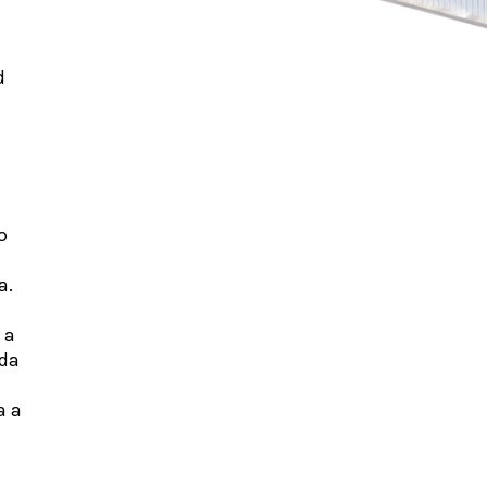
d
o
a.
 a
 da
a a