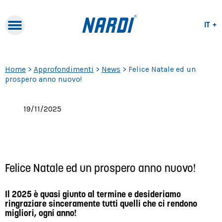
Lang
IT
Lang
Navig
EN
Navigation
FR
Home
>
Approfondimenti
>
News
>
Felice Natale ed un
prospero anno nuovo!
19/11/2025
Felice Natale ed un prospero anno nuovo!
Il 2025 è quasi giunto al termine e desideriamo
ringraziare sinceramente tutti quelli che ci rendono
migliori, ogni anno!